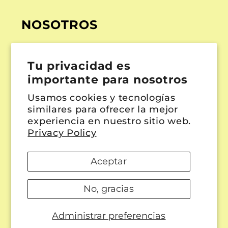
NOSOTROS
¿Quiénes somos?
Tu privacidad es
Whatsapp
importante para nosotros
+52 1 55 7482 7374
Usamos cookies y tecnologías
Escríbenos
similares para ofrecer la mejor
hola@naturalwisdomstore.com
experiencia en nuestro sitio web.
Privacy Policy
Aceptar
No, gracias
Administrar preferencias